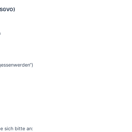
 DSGVO)
n
rgessenwerden“)
 sich bitte an: